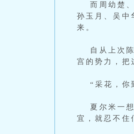
而周幼楚、赵
孙玉月、吴中
来。
自从上次陈凡
宫的势力，把
“采花，你到
夏尔米一想到
宜，就忍不住