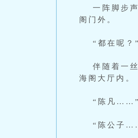
一阵脚步声穿
阁门外。
“都在呢？
伴随着一丝难
海阁大厅内。
“陈凡……
“陈公子…