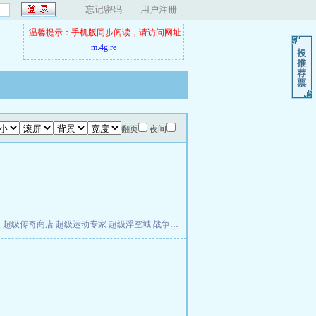
忘记密码
用户注册
温馨提示：手机版同步阅读，请访问网址
m.4g.re
翻页
夜间
夫
超级传奇商店
超级运动专家
超级浮空城
战争天堂
混元道纪
教练万岁
都市全能巨星
。