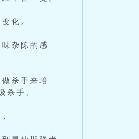
的变化。
味杂陈的感
做杀手来培
级杀手。
峰。