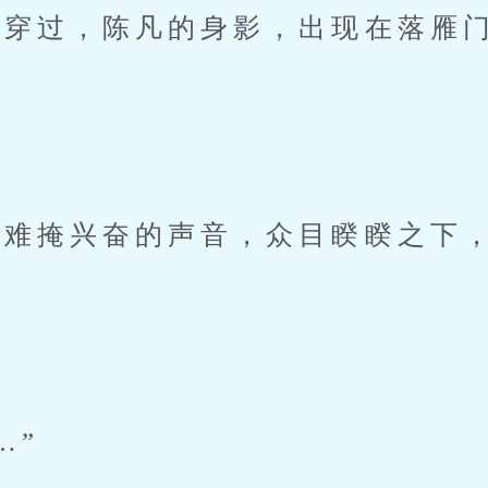
过，陈凡的身影，出现在落雁门
”
掩兴奋的声音，众目睽睽之下，
”
…”