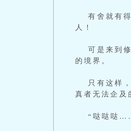
有舍就有得
人！
可是来到修真
的境界。
只有这样，才
真者无法企及
“哒哒哒…