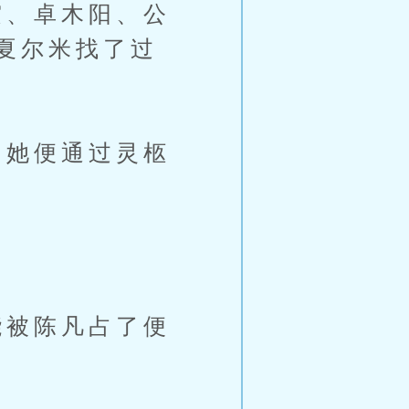
、卓木阳、公
夏尔米找了过
她便通过灵柩
被陈凡占了便