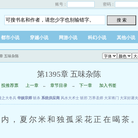
账号：
密码：
搜 索
都市小说
穿越小说
网游小说
科幻小说
其他小说
95章 五味杂陈
第1395章 五味杂陈
投推荐票
上一章
章节目录
下一章
加入书签
←
→
漫之大冬兵
华娱宗师
斩杀
系统供应商
风水大术士
斩邪
万界圣师
大宋将门
大宋好屠
内，夏尔米和独孤采花正在喝茶