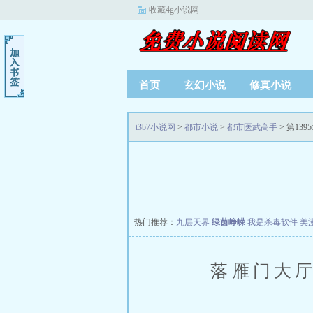
收藏4g小说网
首页
玄幻小说
修真小说
t3b7小说网
>
都市小说
>
都市医武高手
> 第13
热门推荐：
九层天界
绿茵峥嵘
我是杀毒软件
美
落雁门大厅