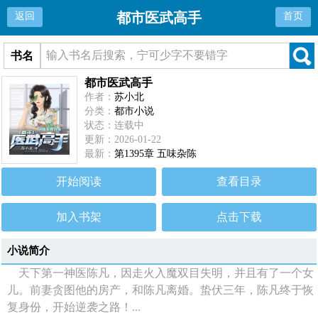
都市医武高手
返回
首页
书名
都市医武高手
作者：
苏小北
分类：
都市小说
状态：连载中
更新：2026-01-22
最新：
第1395章 五味杂陈
开始阅读
查看目录
加入书架
点击下载
小说简介
天下第一神医陈凡，因走火入魔双目失明，并且有了一个女
儿。前妻贪图他的房产，和陈凡离婚。蛰伏三年，陈凡终于恢
复身份，开始逆袭之路！...