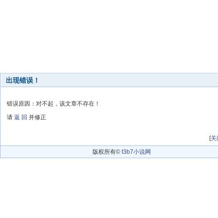
出现错误！
错误原因：对不起，该文章不存在！
请
返 回
并修正
[
关
版权所有©
t3b7小说网