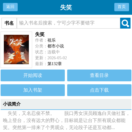
失笑
返回
首页
书名
失笑
作者：
祖乐
分类：
都市小说
状态：连载中
更新：2026-05-02
最新：
第132章
开始阅读
查看目录
加入书架
点击下载
小说简介
失笑，又名忍俊不禁。 脱口秀女演员顾逸白天做社畜，
晚上登台，没有远大的野心，目标就是让台下所有观众都能
笑。突然第一排来了个男观众，无论段子还是互动都...