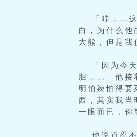
「哇……这
白，为什么他
大熊，但是我
「因为今天
胆……」他接
明怕辣怕得要
西，其实我当
一眼而已，你
他说道忍不住