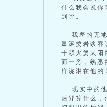
什么我会说你
到哪。」
我羞的无地自
量滚烫岩浆吞
十颗火烫太阳
而一旁，熟悉
样浇淋在他的
现实中的他也
后羿算什么，