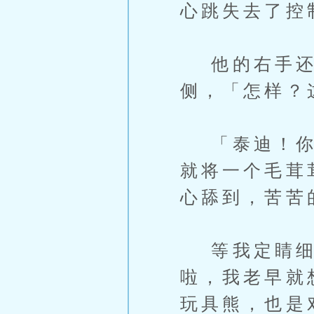
心跳失去了控
他的右手还
侧，「怎样？
「泰迪！你真
就将一个毛茸
心舔到，苦苦
等我定睛细
啦，我老早就
玩具熊，也是