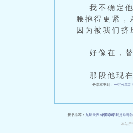
我不确定他有
腰抱得更紧，
因为被我们挤
好像在，替
那段他现在
分享本书到：
一键分享
新
新书推荐：
九层天界
绿茵峥嵘
我是杀毒
空城
战争天堂
混元道纪
教练万岁
都市全
本站所