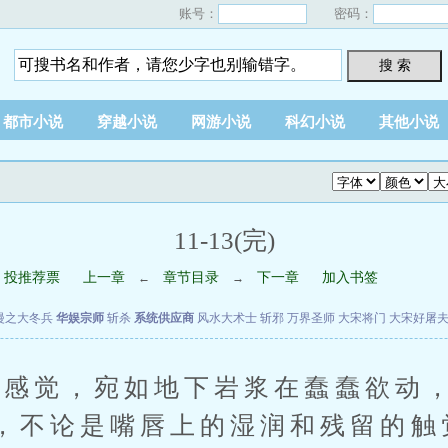
账号：
密码：
搜 索
都市小说
穿越小说
网游小说
科幻小说
其他小说
11-13(完)
投推荐票
上一章
章节目录
下一章
加入书签
←
→
漫之大冬兵
华娱宗师
斩杀
系统供应商
风水大术士
斩邪
万界圣师
大宋将门
大宋好屠
觉，宛如地下岩浆在蠢蠢欲动，
，不论是嘴唇上的湿润和残留的触