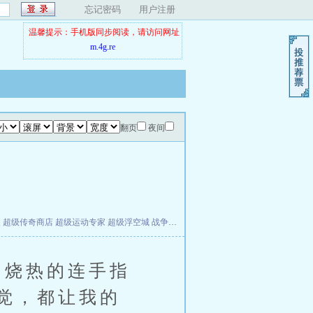
忘记密码
用户注册
温馨提示：手机版同步阅读，请访问网址
m.4g.re
翻页
夜间
夫
超级传奇商店
超级运动专家
超级浮空城
战争天堂
混元道纪
教练万岁
都市全能巨星
烧热的连手指
觉，都让我的