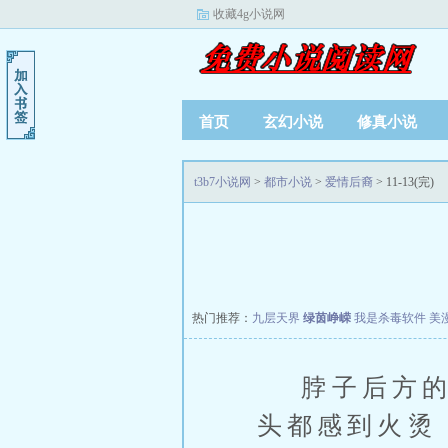
收藏4g小说网
首页
玄幻小说
修真小说
t3b7小说网
>
都市小说
>
爱情后裔
> 11-13(完)
热门推荐：
九层天界
绿茵峥嵘
我是杀毒软件
美
脖子后方的感
头都感到火烫