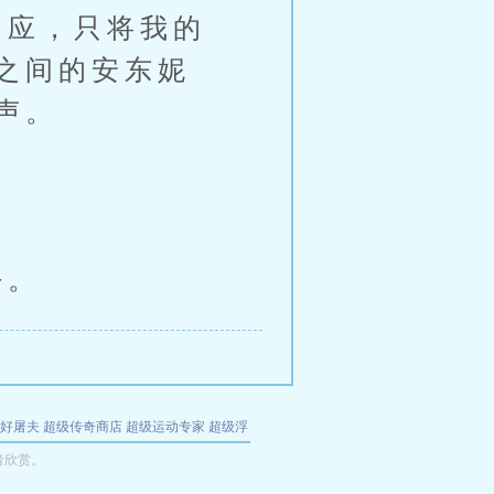
应，只将我的
之间的安东妮
声。
好。
好屠夫
超级传奇商店
超级运动专家
超级浮
的特工
我夺舍了魔皇
都市极品医仙
九天
酋
者欣赏。