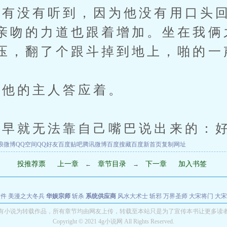
没有听到，因为他没有用口头回
亲吻的力道也跟着增加。坐在我俩
压，翻了个跟斗掉到地上，啪的一
他的主人答应着。
早就无法靠自己嘴巴说出来的：
浪微博
QQ空间
QQ好友
百度贴吧
腾讯微博
百度搜藏
百度新首页
复制网址
投推荐票
上一章
章节目录
下一章
加入书签
←
→
软件
美漫之大冬兵
华娱宗师
斩杀
系统供应商
风水大术士
斩邪
万界圣师
大宋将门
大宋
能巨星
绝对交易
全职武神
位面复制大师
华娱特效大亨
原始大厨王
怪物聊天群
某美漫
有小说为转载作品，所有章节均由网友上传，转载至本站只是为了宣传本书让更多读
Copyright © 2021 4g小说网 All Rights Reserved.
长别打脸