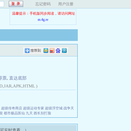
忘记密码
用户注册
温馨提示：手机版同步阅读，请访问网址
m.4g.re
荐票
,
直达底部
D,JAR,APK,HTML )
夫
超级传奇商店
超级运动专家
超级浮空城
战争天
皇
都市极品医仙
九天
酋长别打脸
即可实时查看。）