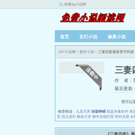
收藏4g小说网
首页
玄幻小说
修真小说
t3b7小说网
>
都市小说
> 三妻四妾最新章节列表
三妻
作 者：
最后更新：20
我可以
推荐阅读：
九层天界
绿茵峥嵘
我是杀毒软件
美
堂
混元道纪
教练万岁
都市全能巨星
绝对交易
全
《三妻四妾》