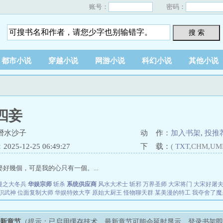
账号：
密码：
搜 索
都市小说
穿越小说
网游小说
科幻小说
其他小说
四妾
潛水沙子
动 作：
加入书架
,
投推
25-12-25 06:49:27
下 载：
(
TXT
,CHM,UM
娶好幾個，可是我的心只有一個。...
漫之大冬兵
华娱宗师
斩杀
系统供应商
风水大术士
斩邪
万界圣师
大宋将门
大宋好屠
职武神
位面复制大师
华娱特效大亨
原始大厨王
怪物聊天群
某美漫的特工
我夺舍了魔
最新章节
（提示：已启用缓存技术，最新章节可能会延时显示，登录书架