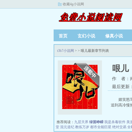
收藏4g小说网
首页
玄幻小说
修真小说
t3b7小说网
>
> 哏儿最新章节列表
哏儿
作 者：
最后更新：20
嬉笑怒
追到高冷慢热
推荐阅读：
九层天界
绿茵峥嵘
我是杀毒软件
美
堂
混元道纪
教练万岁
都市全能巨星
绝对交易
全