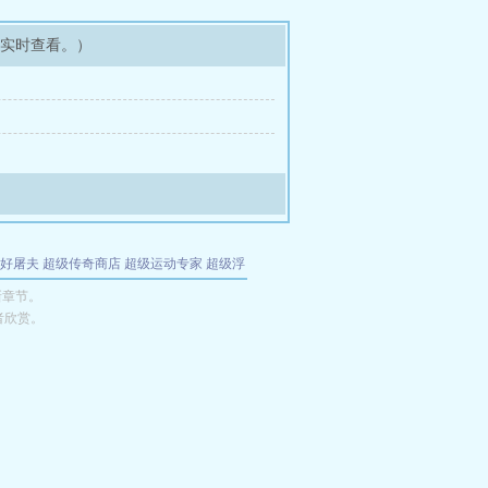
可实时查看。）
好屠夫
超级传奇商店
超级运动专家
超级浮
的特工
我夺舍了魔皇
都市极品医仙
九天
酋
新章节。
者欣赏。