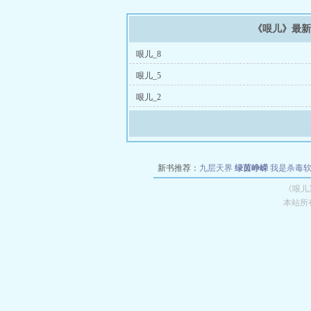
《哏儿》最
哏儿_8
哏儿_5
哏儿_2
新书推荐：
九层天界
绿茵峥嵘
我是杀毒
空城
战争天堂
混元道纪
教练万岁
都市全
《哏儿
本站所