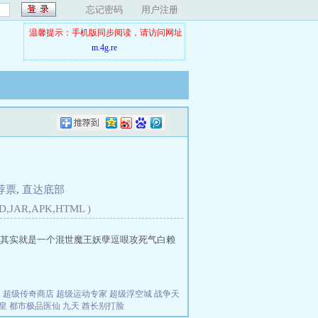
忘记密码
用户注册
温馨提示：手机版同步阅读，请访问网址
m.4g.re
荐票
,
直达底部
D,JAR,APK,HTML )
其实就是一个混世魔王妖孽逗哏攻死气白赖
夫
超级传奇商店
超级运动专家
超级浮空城
战争天
皇
都市极品医仙
九天
酋长别打脸