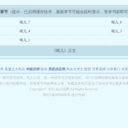
新章节
（提示：已启用缓存技术，最新章节可能会延时显示，登录书架即
哏儿_7
哏儿_6
哏儿_4
哏儿_3
哏儿_1
《哏儿》正文
软件
美漫之大冬兵
华娱宗师
斩杀
系统供应商
风水大术士
斩邪
万界圣师
大宋将门
大宋
能巨星
绝对交易
全职武神
位面复制大师
华娱特效大亨
原始大厨王
怪物聊天群
某美漫
》情节跌宕起伏、扣人心弦，是一本情节与文笔俱佳的，t3b7小说网转载收集哏儿最
有小说为转载作品，所有章节均由网友上传，转载至本站只是为了宣传本书让更多读
长别打脸
Copyright © 2021 4g小说网 All Rights Reserved.
粤ICP备8888888号 统计代码