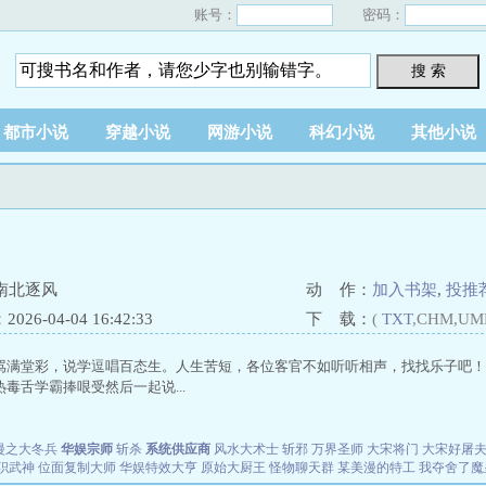
账号：
密码：
搜 索
都市小说
穿越小说
网游小说
科幻小说
其他小说
南北逐风
动 作：
加入书架
,
投推
26-04-04 16:42:33
下 载：
(
TXT
,CHM,UM
骂满堂彩，说学逗唱百态生。人生苦短，各位客官不如听听相声，找找乐子吧！
毒舌学霸捧哏受然后一起说...
漫之大冬兵
华娱宗师
斩杀
系统供应商
风水大术士
斩邪
万界圣师
大宋将门
大宋好屠
职武神
位面复制大师
华娱特效大亨
原始大厨王
怪物聊天群
某美漫的特工
我夺舍了魔