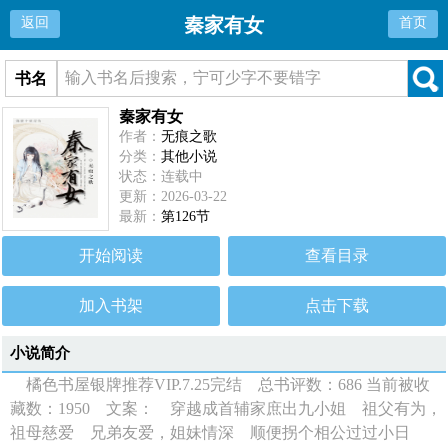
秦家有女
返回
首页
书名
秦家有女
作者：
无痕之歌
分类：
其他小说
状态：连载中
更新：2026-03-22
最新：
第126节
开始阅读
查看目录
加入书架
点击下载
小说简介
橘色书屋银牌推荐VIP.7.25完结 总书评数：686 当前被收
藏数：1950 文案： 穿越成首辅家庶出九小姐 祖父有为，
祖母慈爱 兄弟友爱，姐妹情深 顺便拐个相公过过小日